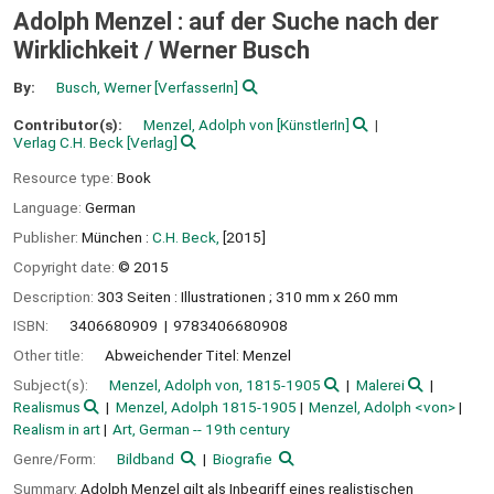
Adolph Menzel : auf der Suche nach der
Wirklichkeit /
Werner Busch
By:
Busch, Werner
[VerfasserIn]
Contributor(s):
Menzel, Adolph von
[KünstlerIn]
Verlag C.H. Beck
[Verlag]
Resource type:
Book
Language:
German
Publisher:
München :
C.H. Beck,
[2015]
Copyright date:
© 2015
Description:
303 Seiten : Illustrationen ; 310 mm x 260 mm
ISBN:
3406680909
9783406680908
Other title:
Abweichender Titel: Menzel
Subject(s):
Menzel, Adolph von, 1815-1905
Malerei
Realismus
Menzel, Adolph 1815-1905
Menzel, Adolph <von>
Realism in art
Art, German -- 19th century
Genre/Form:
Bildband
Biografie
Summary:
Adolph Menzel gilt als Inbegriff eines realistischen