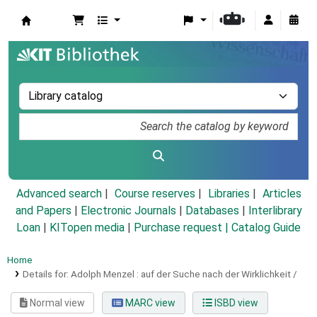
Koha online
Advanced search
Course reserves
Libraries
Articles
and Papers
|
Electronic Journals
|
Databases
|
Interlibrary
Loan
|
KITopen media
|
Purchase request |
Catalog Guide
Home
Details for:
Adolph Menzel :
auf der Suche nach der Wirklichkeit /
Normal view
MARC view
ISBD view