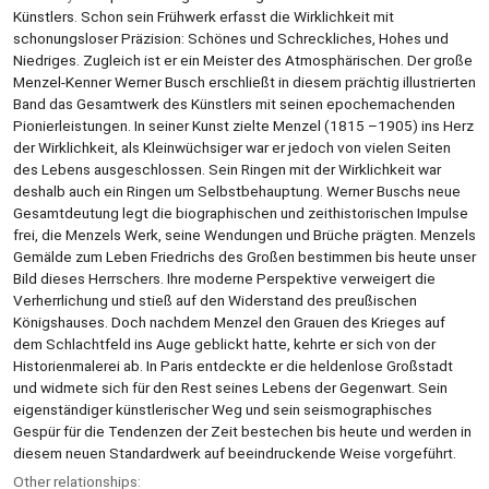
Künstlers. Schon sein Frühwerk erfasst die Wirklichkeit mit
schonungsloser Präzision: Schönes und Schreckliches, Hohes und
Niedriges. Zugleich ist er ein Meister des Atmosphärischen. Der große
Menzel-Kenner Werner Busch erschließt in diesem prächtig illustrierten
Band das Gesamtwerk des Künstlers mit seinen epochemachenden
Pionierleistungen. In seiner Kunst zielte Menzel (1815 –1905) ins Herz
der Wirklichkeit, als Kleinwüchsiger war er jedoch von vielen Seiten
des Lebens ausgeschlossen. Sein Ringen mit der Wirklichkeit war
deshalb auch ein Ringen um Selbstbehauptung. Werner Buschs neue
Gesamtdeutung legt die biographischen und zeithistorischen Impulse
frei, die Menzels Werk, seine Wendungen und Brüche prägten. Menzels
Gemälde zum Leben Friedrichs des Großen bestimmen bis heute unser
Bild dieses Herrschers. Ihre moderne Perspektive verweigert die
Verherrlichung und stieß auf den Widerstand des preußischen
Königshauses. Doch nachdem Menzel den Grauen des Krieges auf
dem Schlachtfeld ins Auge geblickt hatte, kehrte er sich von der
Historienmalerei ab. In Paris entdeckte er die heldenlose Großstadt
und widmete sich für den Rest seines Lebens der Gegenwart. Sein
eigenständiger künstlerischer Weg und sein seismographisches
Gespür für die Tendenzen der Zeit bestechen bis heute und werden in
diesem neuen Standardwerk auf beeindruckende Weise vorgeführt.
Other relationships: