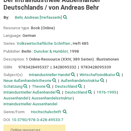
Deutschlands /
von Andreas Behr
By:
Behr, Andreas
[VerfasserIn]
Resource type:
Book (Online)
Language:
German
Series:
Volkswirtschaftliche Schriften
; Heft 485
Publisher:
Berlin :
Duncker & Humblot,
1998
Description:
1 Online-Ressource (XXIV, 389 Seiten) : Illustrationen
ISBN:
9783428495337
3428095332
9783428095339
Subject(s):
Intraindustrieller Handel
Wirtschaftsindikator
Neue Außenhandelstheorie
Außenhandelsstruktur
Schätzung
Theorie
Deutschland
Intraindustrieller Außenhandel
Deutschland
1976-1995
Aussenhandel
Aussenhandelsstruktur
Intraindustrieller Aussenhandel
Genre/Form:
Hochschulschrift
DOI:
10.3790/978-3-428-49533-7
Online resources: