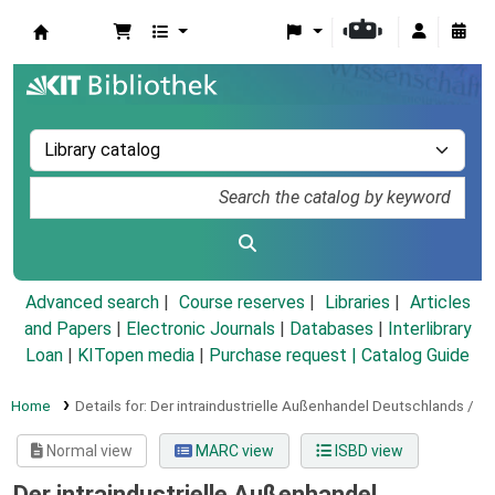
Koha online
Advanced search
Course reserves
Libraries
Articles
and Papers
|
Electronic Journals
|
Databases
|
Interlibrary
Loan
|
KITopen media
|
Purchase request |
Catalog Guide
Home
Details for:
Der intraindustrielle Außenhandel Deutschlands /
Normal view
MARC view
ISBD view
Der intraindustrielle Außenhandel