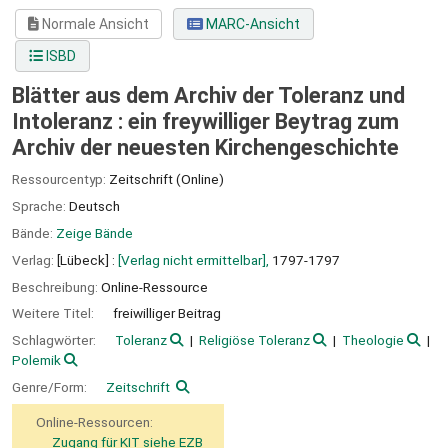
Normale Ansicht
MARC-Ansicht
ISBD
Blätter aus dem Archiv der Toleranz und
Intoleranz : ein freywilliger Beytrag zum
Archiv der neuesten Kirchengeschichte
Ressourcentyp:
Zeitschrift (Online)
Sprache:
Deutsch
Bände:
Zeige Bände
Verlag:
[Lübeck] :
[Verlag nicht ermittelbar],
1797-1797
Beschreibung:
Online-Ressource
Weitere Titel:
freiwilliger Beitrag
Schlagwörter:
Toleranz
Religiöse Toleranz
Theologie
Polemik
Genre/Form:
Zeitschrift
Online-Ressourcen:
Zugang für KIT siehe EZB