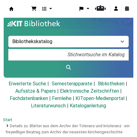
Koha
Erweiterte Suche
Semesterapparate
Bibliotheken
Aufsätze & Papers
|
Elektronische Zeitschriften
|
Fachdatenbanken
|
Fernleihe
|
KITopen-Medienportal
|
Literaturwunsch
|
Kataloganleitung
Start
Details zu:
Blätter aus dem Archiv der Toleranz und Intoleranz :
ein
freywilliger Beytrag zum Archiv der neuesten Kirchengeschichte