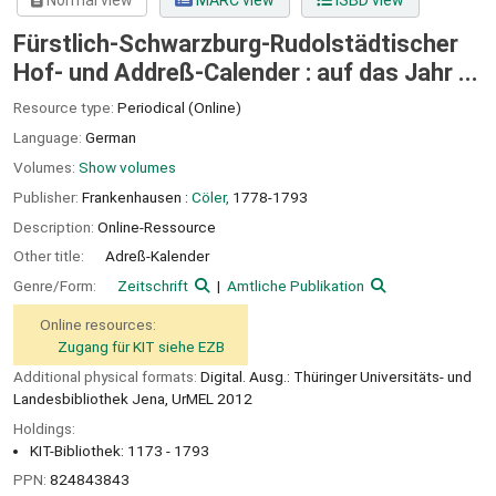
Normal view
MARC view
ISBD view
Fürstlich-Schwarzburg-Rudolstädtischer
Hof- und Addreß-Calender : auf das Jahr ...
Resource type:
Periodical (Online)
Language:
German
Volumes:
Show volumes
Publisher:
Frankenhausen :
Cöler,
1778-1793
Description:
Online-Ressource
Other title:
Adreß-Kalender
Genre/Form:
Zeitschrift
Amtliche Publikation
Online resources:
Zugang für KIT siehe EZB
Additional physical formats:
Digital. Ausg.: Thüringer Universitäts- und
Landesbibliothek Jena, UrMEL 2012
Holdings:
KIT-Bibliothek: 1173 - 1793
PPN:
824843843