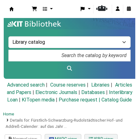
Koha online
Advanced search
Course reserves
Libraries
Articles
and Papers
|
Electronic Journals
|
Databases
|
Interlibrary
Loan
|
KITopen media
|
Purchase request |
Catalog Guide
Home
Details for:
Fürstlich-Schwarzburg-Rudolstädtischer Hof- und
Addreß-Calender :
auf das Jahr ...