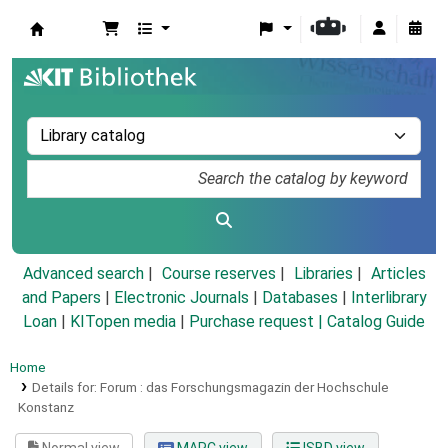
Koha online
Advanced search
Course reserves
Libraries
Articles
and Papers
|
Electronic Journals
|
Databases
|
Interlibrary
Loan
|
KITopen media
|
Purchase request |
Catalog Guide
Home
Details for:
Forum :
das Forschungsmagazin der Hochschule
Konstanz