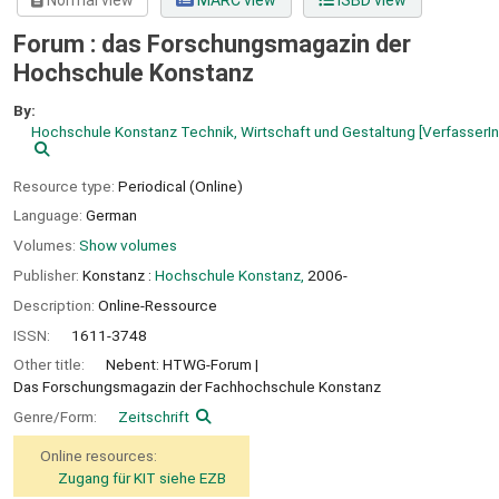
Normal view
MARC view
ISBD view
Forum : das Forschungsmagazin der
Hochschule Konstanz
By:
Hochschule Konstanz Technik, Wirtschaft und Gestaltung
[VerfasserIn
Resource type:
Periodical (Online)
Language:
German
Volumes:
Show volumes
Publisher:
Konstanz :
Hochschule Konstanz,
2006-
Description:
Online-Ressource
ISSN:
1611-3748
Other title:
Nebent: HTWG-Forum
Das Forschungsmagazin der Fachhochschule Konstanz
Genre/Form:
Zeitschrift
Online resources:
Zugang für KIT siehe EZB