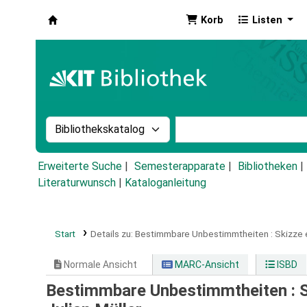
Korb
Listen
Koha
Suche im Katalog nach:
Stichwortsuche im Ka
Erweiterte Suche
Semesterapparate
Bibliotheken
Literaturwunsch
|
Kataloganleitung
Start
Details zu:
Bestimmbare Unbestimmtheiten :
Skizze 
Normale Ansicht
MARC-Ansicht
ISBD
Bestimmbare Unbestimmtheiten : Sk