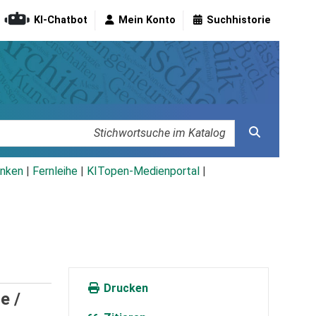
KI-Chatbot
Mein Konto
Suchhistorie
nken
|
Fernleihe
|
KITopen-Medienportal
|
Drucken
e /