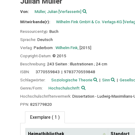
Julian Müller
Von:
Müller, Julian
[VerfasserIn]
Mitwirkende(r):
Wilhelm Fink GmbH & Co. Verlags-KG
[Verlag
Ressourcentyp:
Buch
Sprache:
Deutsch
Verlag:
Paderborn :
Wilhelm Fink,
[2015]
Copyright-Datum:
© 2015
Beschreibung:
243 Seiten : Illustrationen ; 24 cm
ISBN:
3770559843
9783770559848
Schlagwörter:
Soziologische Theorie
Sinn
Gesellsc
Genre/Form:
Hochschulschrift
Hochschulschriftenvermerk:
Dissertation - Ludwig-Maximilians
PPN:
825779820
Exemplare
( 1 )
Heimatbibliothek
Standort