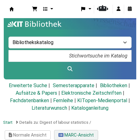
Koha
Erweiterte Suche
Semesterapparate
Bibliotheken
Aufsätze & Papers
|
Elektronische Zeitschriften
|
Fachdatenbanken
|
Fernleihe
|
KITopen-Medienportal
|
Literaturwunsch
|
Kataloganleitung
Start
Details zu:
Digest of labour statistics /
Normale Ansicht
MARC-Ansicht