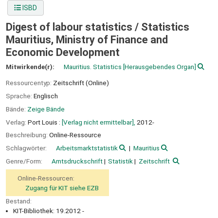
ISBD
Digest of labour statistics /
Statistics
Mauritius, Ministry of Finance and
Economic Development
Mitwirkende(r):
Mauritius. Statistics
[Herausgebendes Organ]
Ressourcentyp:
Zeitschrift (Online)
Sprache:
Englisch
Bände:
Zeige Bände
Verlag:
Port Louis :
[Verlag nicht ermittelbar],
2012-
Beschreibung:
Online-Ressource
Schlagwörter:
Arbeitsmarktstatistik
Mauritius
Genre/Form:
Amtsdruckschrift
Statistik
Zeitschrift
Online-Ressourcen:
Zugang für KIT siehe EZB
Bestand:
KIT-Bibliothek: 19.2012 -