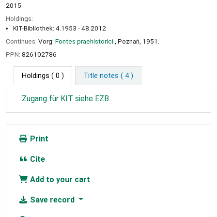
2015-
Holdings:
KIT-Bibliothek: 4.1953 - 48.2012
Continues:
Vorg:
Fontes praehistorici.
, Poznań, 1951.
PPN:
826102786
Holdings
( 0 )
Title notes ( 4 )
Zugang für KIT siehe EZB
Print
Cite
Add to your cart
Save record