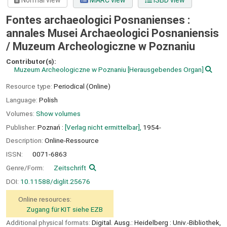
Normal view
MARC view
ISBD view
Fontes archaeologici Posnanienses :
annales Musei Archaeologici Posnaniensis
/
Muzeum Archeologiczne w Poznaniu
Contributor(s):
Muzeum Archeologiczne w Poznaniu
[Herausgebendes Organ]
Resource type:
Periodical (Online)
Language:
Polish
Volumes:
Show volumes
Publisher:
Poznań :
[Verlag nicht ermittelbar],
1954-
Description:
Online-Ressource
ISSN:
0071-6863
Genre/Form:
Zeitschrift
DOI:
10.11588/diglit.25676
Online resources:
Zugang für KIT siehe EZB
Additional physical formats:
Digital. Ausg.: Heidelberg : Univ.-Bibliothek,