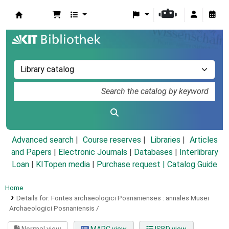
Koha online
Advanced search
Course reserves
Libraries
Articles
and Papers
|
Electronic Journals
|
Databases
|
Interlibrary
Loan
|
KITopen media
|
Purchase request |
Catalog Guide
Home
Details for:
Fontes archaeologici Posnanienses :
annales Musei
Archaeologici Posnaniensis /