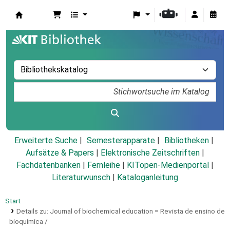
Koha
Erweiterte Suche
Semesterapparate
Bibliotheken
Aufsätze & Papers
|
Elektronische Zeitschriften
|
Fachdatenbanken
|
Fernleihe
|
KITopen-Medienportal
|
Literaturwunsch
|
Kataloganleitung
Start
Details zu:
Journal of biochemical education =
Revista de ensino de
bioquímica /