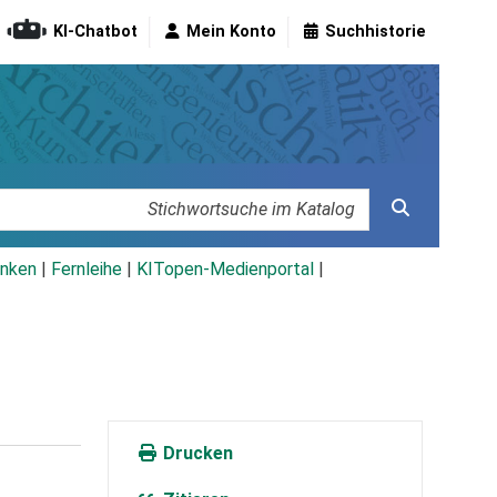
KI-Chatbot
Mein Konto
Suchhistorie
nken
|
Fernleihe
|
KITopen-Medienportal
|
Drucken