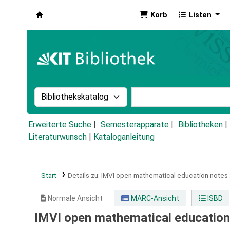
Korb
Listen
Koha
Suche im Katalog nach:
Stichwortsuche im Ka
Erweiterte Suche
Semesterapparate
Bibliotheken
Literaturwunsch
|
Kataloganleitung
Start
Details zu:
IMVI open mathematical education notes 
Normale Ansicht
MARC-Ansicht
ISBD
IMVI open mathematical education