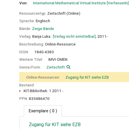
Von:
International Mathematical Virtual Institute
[VerfasserIn]
Ressourcentyp:
Zeitschrift (Online)
Sprache:
Englisch
Bände:
Zeige Bände
Verlag:
Banja Luka :
[Verlag nicht ermittelbar],
2011-
Beschreibung:
Online-Ressource
ISSN:
1840-4383
Weitere Titel:
IMVI OMEN
Genre/Form:
Zeitschrift
Online-Ressourcen:
Zugang für KIT siehe EZB
Bestand:
KIT-Bibliothek: 1.2011 -
PPN:
833486470
Exemplare
( 0 )
Zugang für KIT siehe EZB