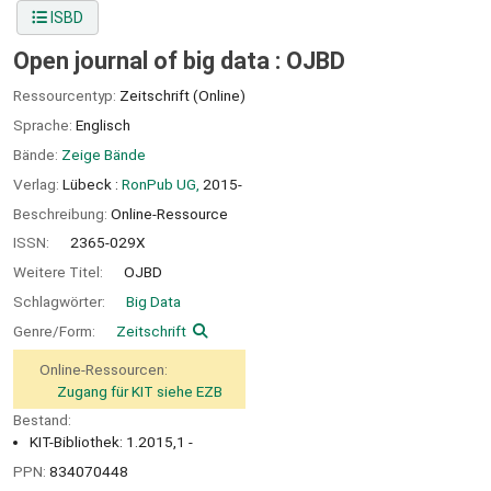
ISBD
Open journal of big data : OJBD
Ressourcentyp:
Zeitschrift (Online)
Sprache:
Englisch
Bände:
Zeige Bände
Verlag:
Lübeck :
RonPub UG,
2015-
Beschreibung:
Online-Ressource
ISSN:
2365-029X
Weitere Titel:
OJBD
Schlagwörter:
Big Data
Genre/Form:
Zeitschrift
Online-Ressourcen:
Zugang für KIT siehe EZB
Bestand:
KIT-Bibliothek: 1.2015,1 -
PPN:
834070448