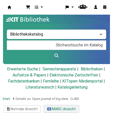
Koha
Erweiterte Suche
Semesterapparate
Bibliotheken
Aufsätze & Papers
|
Elektronische Zeitschriften
|
Fachdatenbanken
|
Fernleihe
|
KITopen-Medienportal
|
Literaturwunsch
|
Kataloganleitung
Start
Details zu:
Open journal of big data :
OJBD
Normale Ansicht
MARC-Ansicht