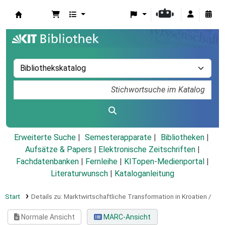
Koha
Erweiterte Suche
Semesterapparate
Bibliotheken
Aufsätze & Papers
|
Elektronische Zeitschriften
|
Fachdatenbanken
|
Fernleihe
|
KITopen-Medienportal
|
Literaturwunsch
|
Kataloganleitung
Start
Details zu:
Marktwirtschaftliche Transformation in Kroatien /
Normale Ansicht
MARC-Ansicht