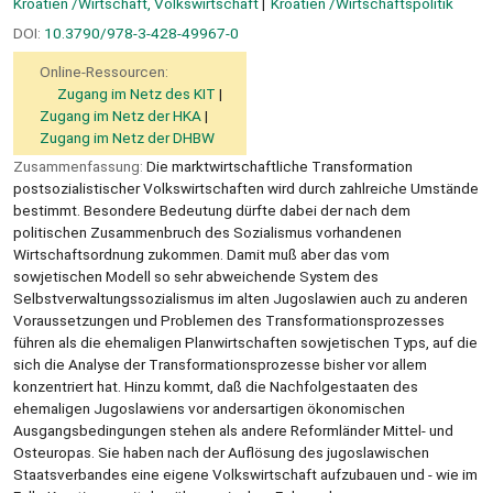
Kroatien /Wirtschaft, Volkswirtschaft
Kroatien /Wirtschaftspolitik
DOI:
10.3790/978-3-428-49967-0
Online-Ressourcen:
Zugang im Netz des KIT
Zugang im Netz der HKA
Zugang im Netz der DHBW
Zusammenfassung:
Die marktwirtschaftliche Transformation
postsozialistischer Volkswirtschaften wird durch zahlreiche Umstände
bestimmt. Besondere Bedeutung dürfte dabei der nach dem
politischen Zusammenbruch des Sozialismus vorhandenen
Wirtschaftsordnung zukommen. Damit muß aber das vom
sowjetischen Modell so sehr abweichende System des
Selbstverwaltungssozialismus im alten Jugoslawien auch zu anderen
Voraussetzungen und Problemen des Transformationsprozesses
führen als die ehemaligen Planwirtschaften sowjetischen Typs, auf die
sich die Analyse der Transformationsprozesse bisher vor allem
konzentriert hat. Hinzu kommt, daß die Nachfolgestaaten des
ehemaligen Jugoslawiens vor andersartigen ökonomischen
Ausgangsbedingungen stehen als andere Reformländer Mittel- und
Osteuropas. Sie haben nach der Auflösung des jugoslawischen
Staatsverbandes eine eigene Volkswirtschaft aufzubauen und - wie im