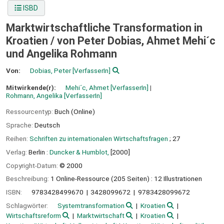
ISBD
Marktwirtschaftliche Transformation in
Kroatien /
von Peter Dobias, Ahmet Mehi´c
und Angelika Rohmann
Von:
Dobias, Peter
[VerfasserIn]
Mitwirkende(r):
Mehi´c, Ahmet
[VerfasserIn]
Rohmann, Angelika
[VerfasserIn]
Ressourcentyp:
Buch (Online)
Sprache:
Deutsch
Reihen:
Schriften zu internationalen Wirtschaftsfragen
; 27
Verlag:
Berlin :
Duncker & Humblot,
[2000]
Copyright-Datum:
© 2000
Beschreibung:
1 Online-Ressource (205 Seiten) : 12 Illustrationen
ISBN:
9783428499670
3428099672
9783428099672
Schlagwörter:
Systemtransformation
Kroatien
Wirtschaftsreform
Marktwirtschaft
Kroatien