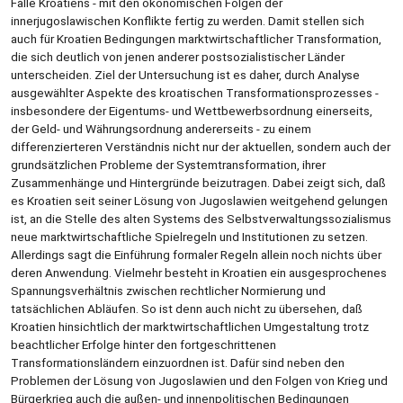
Falle Kroatiens - mit den ökonomischen Folgen der
innerjugoslawischen Konflikte fertig zu werden. Damit stellen sich
auch für Kroatien Bedingungen marktwirtschaftlicher Transformation,
die sich deutlich von jenen anderer postsozialistischer Länder
unterscheiden. Ziel der Untersuchung ist es daher, durch Analyse
ausgewählter Aspekte des kroatischen Transformationsprozesses -
insbesondere der Eigentums- und Wettbewerbsordnung einerseits,
der Geld- und Währungsordnung andererseits - zu einem
differenzierteren Verständnis nicht nur der aktuellen, sondern auch der
grundsätzlichen Probleme der Systemtransformation, ihrer
Zusammenhänge und Hintergründe beizutragen. Dabei zeigt sich, daß
es Kroatien seit seiner Lösung von Jugoslawien weitgehend gelungen
ist, an die Stelle des alten Systems des Selbstverwaltungssozialismus
neue marktwirtschaftliche Spielregeln und Institutionen zu setzen.
Allerdings sagt die Einführung formaler Regeln allein noch nichts über
deren Anwendung. Vielmehr besteht in Kroatien ein ausgesprochenes
Spannungsverhältnis zwischen rechtlicher Normierung und
tatsächlichen Abläufen. So ist denn auch nicht zu übersehen, daß
Kroatien hinsichtlich der marktwirtschaftlichen Umgestaltung trotz
beachtlicher Erfolge hinter den fortgeschrittenen
Transformationsländern einzuordnen ist. Dafür sind neben den
Problemen der Lösung von Jugoslawien und den Folgen von Krieg und
Bürgerkrieg auch die außen- und innenpolitischen Bedingungen