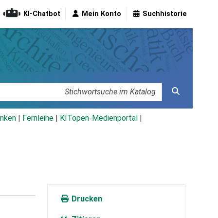
KI-Chatbot
Mein Konto
Suchhistorie
nken
|
Fernleihe
|
KITopen-Medienportal
|
Drucken