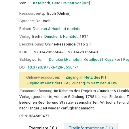
Von:
Ketelhodt, Gerd Freiherr von
[aut]
Ressourcentyp:
Buch (Online)
Sprache:
Deutsch
Reihen:
Duncker & Humblot reprints
Verlag:
Berlin :
Duncker & Humblot,
1914
Beschreibung:
Online-Ressource (116 S.)
ISBN:
9783428565047
9783428165049
Schlagwörter:
Duncker&Humblot
Ketelhodt
Klassiker
Rep
DOI:
10.3790/978-3-428-56504-7
Online-Ressourcen:
Zugang im Netz des KIT
Zugang im Netz der HKA
Zugang im Netz der DHBW
Zusammenfassung:
Im Rahmen des Projekts »Duncker & Humblo
Verlagsgeschichte, von der Gründung 1798 bis zum Ende des Zw
Bereichen Rechts- und Staatswissenschaften, Wirtschafts- und
nach langer Zeit wieder verfügbar gemacht.
PPN:
834569477
Exemplare
( 0 )
Titelinformationen ( 1 )