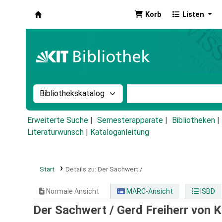
Korb
Listen
Koha
Suche im Katalog nach:
Stichwortsuche im Ka
Erweiterte Suche
Semesterapparate
Bibliotheken
Literaturwunsch
|
Kataloganleitung
Start
Details zu:
Der Sachwert /
Normale Ansicht
MARC-Ansicht
ISBD
Der Sachwert /
Gerd Freiherr von 