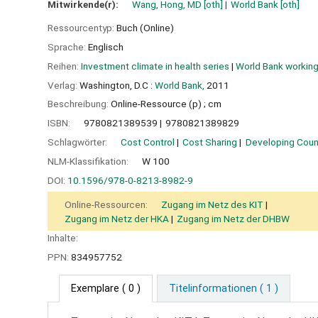
Mitwirkende(r):
Wang, Hong, MD
[oth]
World Bank
[oth]
Ressourcentyp:
Buch (Online)
Sprache:
Englisch
Reihen:
Investment climate in health series
|
World Bank workin
Verlag:
Washington, D.C :
World Bank,
2011
Beschreibung:
Online-Ressource (p) ; cm
ISBN:
9780821389539
9780821389829
Schlagwörter:
Cost Control
Cost Sharing
Developing Coun
NLM-Klassifikation:
W 100
DOI:
10.1596/978-0-8213-8982-9
Online-Ressourcen:
Zugang im Netz des KIT
Zugang im Netz der HKA
Zugang im Netz der DHBW
Inhalte:
PPN:
834957752
Exemplare
( 0 )
Titelinformationen ( 1 )