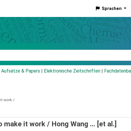
Sprachen
talog
Aufsätze & Papers
|
Elektronische Zeitschriften
|
Fachdatenba
it work /
o make it work /
Hong Wang ... [et al.]