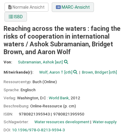
Normale Ansicht
MARC-Ansicht
ISBD
Reaching across the waters : facing the
risks of cooperation in international
waters /
Ashok Subramanian, Bridget
Brown, and Aaron Wolf
Von:
Subramanian, Ashok
[aut]
Mitwirkende(r):
Wolf, Aaron T
[oth]
Brown, Bridget
[oth]
Ressourcentyp:
Buch (Online)
Sprache:
Englisch
Verlag:
Washington, D.C :
World Bank,
2012
Beschreibung:
Online-Ressource (p. cm)
ISBN:
9780821395943
9780821395950
Schlagwörter:
Water resources development
Water-supply
DOI:
10.1596/978-0-8213-9594-3