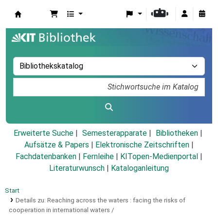
Koha
Erweiterte Suche
Semesterapparate
Bibliotheken
Aufsätze & Papers
|
Elektronische Zeitschriften
|
Fachdatenbanken
|
Fernleihe
|
KITopen-Medienportal
|
Literaturwunsch
|
Kataloganleitung
Start
Details zu:
Reaching across the waters :
facing the risks of
cooperation in international waters /