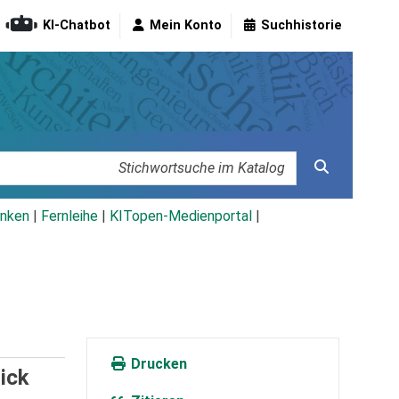
KI-Chatbot
Mein Konto
Suchhistorie
nken
|
Fernleihe
|
KITopen-Medienportal
|
Drucken
ick