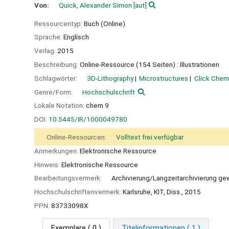
Von:
Quick, Alexander Simon
[aut]
Ressourcentyp:
Buch (Online)
Sprache:
Englisch
Verlag:
2015
Beschreibung:
Online-Ressource (154 Seiten) : Illustrationen
Schlagwörter:
3D-Lithography
Microstructures
Click Chem
Genre/Form:
Hochschulschrift
Lokale Notation:
chem 9
DOI:
10.5445/IR/1000049780
Online-Ressourcen:
Volltext frei verfügbar
Anmerkungen:
Elektronische Ressource
Hinweis:
Elektronische Ressource
Bearbeitungsvermerk:
Archivierung/Langzeitarchivierung ge
Hochschulschriftenvermerk:
Karlsruhe, KIT, Diss., 2015
PPN:
83733098X
Exemplare
( 0 )
Titelinformationen ( 1 )