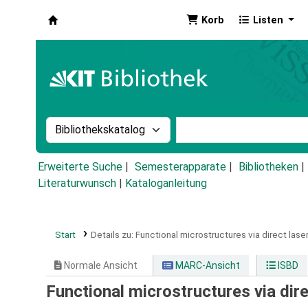
Korb
Listen
Koha
Suche im Katalog nach:
Stichwortsuche im Ka
Erweiterte Suche
Semesterapparate
Bibliotheken
Literaturwunsch
|
Kataloganleitung
Start
Details zu:
Functional microstructures via direct laser
Normale Ansicht
MARC-Ansicht
ISBD
Functional microstructures via dire