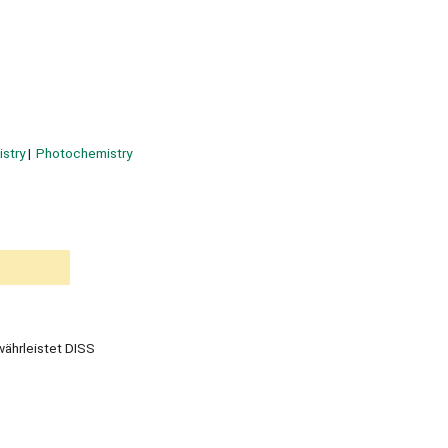
istry
Photochemistry
währleistet DISS