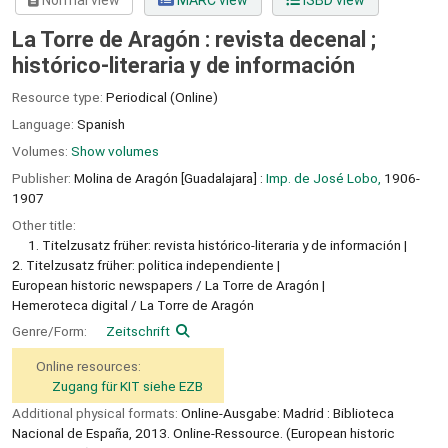
Normal view
MARC view
ISBD view
La Torre de Aragón : revista decenal ;
histórico-literaria y de información
Resource type:
Periodical (Online)
Language:
Spanish
Volumes:
Show volumes
Publisher:
Molina de Aragón [Guadalajara] :
Imp. de José Lobo,
1906-
1907
Other title:
1. Titelzusatz früher: revista histórico-literaria y de información
2. Titelzusatz früher: politica independiente
European historic newspapers / La Torre de Aragón
Hemeroteca digital / La Torre de Aragón
Genre/Form:
Zeitschrift
Online resources:
Zugang für KIT siehe EZB
Additional physical formats:
Online-Ausgabe: Madrid : Biblioteca
Nacional de España, 2013. Online-Ressource. (European historic