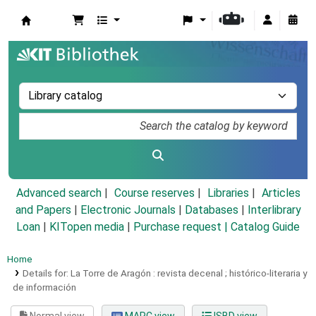
Koha online
Advanced search
Course reserves
Libraries
Articles
and Papers
|
Electronic Journals
|
Databases
|
Interlibrary
Loan
|
KITopen media
|
Purchase request |
Catalog Guide
Home
Details for:
La Torre de Aragón :
revista decenal ; histórico-literaria y
de información