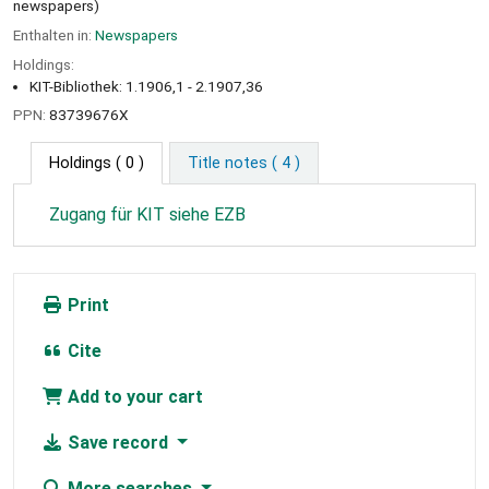
newspapers)
Enthalten in:
Newspapers
Holdings:
KIT-Bibliothek: 1.1906,1 - 2.1907,36
PPN:
83739676X
Holdings
( 0 )
Title notes ( 4 )
Zugang für KIT siehe EZB
Print
Cite
Add to your cart
Save record
More searches