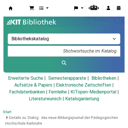
Koha
Erweiterte Suche
Semesterapparate
Bibliotheken
Aufsätze & Papers
|
Elektronische Zeitschriften
|
Fachdatenbanken
|
Fernleihe
|
KITopen-Medienportal
|
Literaturwunsch
|
Kataloganleitung
Start
Details zu:
Dialog :
das neue Bildungsjournal der Pädagogischen
Hochschule Karlsruhe