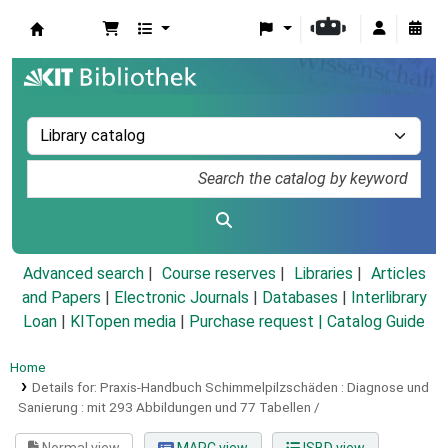
Koha online
Advanced search
Course reserves
Libraries
Articles
and Papers
|
Electronic Journals
|
Databases
|
Interlibrary
Loan
|
KITopen media
|
Purchase request |
Catalog Guide
Home
Details for:
Praxis-Handbuch Schimmelpilzschäden :
Diagnose und
Sanierung : mit 293 Abbildungen und 77 Tabellen /