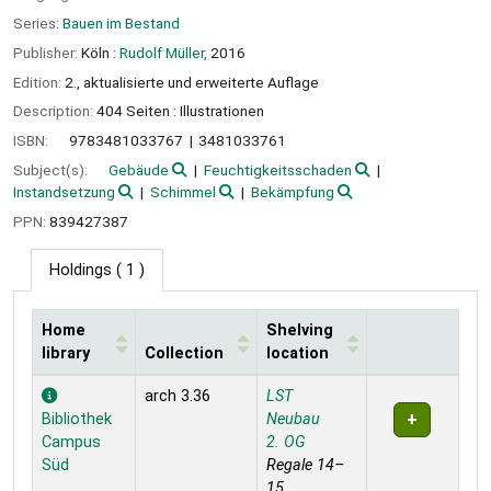
Series:
Bauen im Bestand
Publisher:
Köln :
Rudolf Müller,
2016
Edition:
2., aktualisierte und erweiterte Auflage
Description:
404 Seiten : Illustrationen
ISBN:
9783481033767
3481033761
Subject(s):
Gebäude
Feuchtigkeitsschaden
Instandsetzung
Schimmel
Bekämpfung
PPN:
839427387
Holdings
( 1 )
Home
Shelving
library
Collection
location
Holdings
arch 3.36
LST
Bibliothek
Neubau
Campus
2. OG
Süd
Regale 14–
15