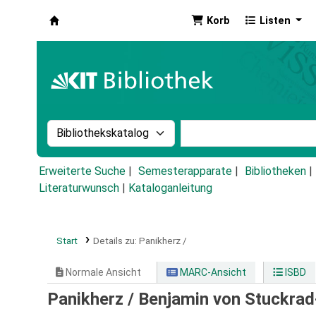
Korb
Listen
Koha
Suche im Katalog nach:
Stichwortsuche im Ka
Erweiterte Suche
Semesterapparate
Bibliotheken
Literaturwunsch
|
Kataloganleitung
Start
Details zu:
Panikherz /
Normale Ansicht
MARC-Ansicht
ISBD
Panikherz /
Benjamin von Stuckrad