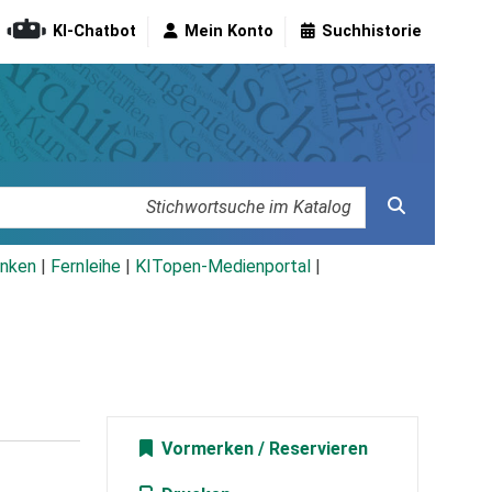
KI-Chatbot
Mein Konto
Suchhistorie
nken
|
Fernleihe
|
KITopen-Medienportal
|
Vormerken