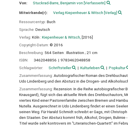
Von:
Stuckrad-Barre, Benjamin von
[VerfasserIn]
Mitwirkende(r):
Verlag Kiepenheuer & Witsch
[Verlag]
Ressourcentyp:
Buch
Sprache:
Deutsch
Verlag:
Köln :
Kiepenheuer & Witsch,
[2016]
Copyright-Datum:
© 2016
Beschreibung:
564 Seiten : Illustration ; 21 cm
ISBN:
3462048856
9783462048858
Schlagwörter:
Schriftsteller
Kulturleben
Popkultur
Zusammenfassung:
Autobiografischer Roman des Drehbuchautors
Udo Lindenberg und den Absturz in die Drogen- und Alkoholsucht
Zusammenfassung:
Rezension: In die Reihe autobiografischer B
Knausgard), fügt sich das aktuelle Werk des Drehbuchautors, M
viertes Kind einer Pastorenfamilie zwischen Bremen und Hambu
Nutella. Ausgerechnet in Udo Lindenberg findet er einen See
seinen Weg. Für Harald Schmidt schreibt er Gags, mit Christoph 
den Staaten. Der Absturz kommt früh, Alkohol, Drogen, Bulimie -
Titel wurde sehr kontrovers im "Literarischen-Quartett" im Febr