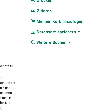
Drucken
Zitieren
Meinem Korb hinzufügen
Datensatz speichern
Weitere Suchen
schaft zu
er
achsen als
sik und
n säumen
t man in
der. Der
r)