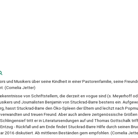
 und Musikers über seine Kindheit in einer Pastorenfamilie, seine Freund
. (Cornelia Jetter)
ekenntnisse von Schriftstellern, die derzeit en vogue sind (s. Meyerhoff od
usikers und Journalisten Benjamin von Stuckrad-Barre bestens ein. Aufgew
rg, hasst Stuckrad-Barre den Öko-Spleen der Eltern und lechzt nach Popmu
lenverwandten und treuen Freund. Aber auch andere zeitgenössische Größe
Schlingensief tritt er in Literatursendungen auf und Thomas Gottschalk triff
 Entzug - Rückfall und am Ende findet Stuckrad-Barre Hilfe durch seinen Bru
uar 2016 diskutiert. Ab mittleren Beständen gern empfohlen. (Cornelia Jette