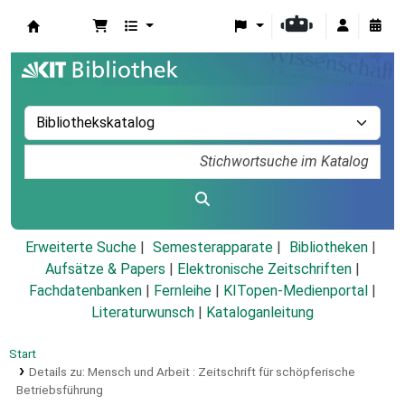
Koha
Erweiterte Suche
Semesterapparate
Bibliotheken
Aufsätze & Papers
|
Elektronische Zeitschriften
|
Fachdatenbanken
|
Fernleihe
|
KITopen-Medienportal
|
Literaturwunsch
|
Kataloganleitung
Start
Details zu:
Mensch und Arbeit :
Zeitschrift für schöpferische
Betriebsführung