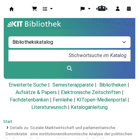
Koha
Erweiterte Suche
Semesterapparate
Bibliotheken
Aufsätze & Papers
|
Elektronische Zeitschriften
|
Fachdatenbanken
|
Fernleihe
|
KITopen-Medienportal
|
Literaturwunsch
|
Kataloganleitung
Start
Details zu:
Soziale Marktwirtschaft und parlamentarische
Demokratie :
eine institutionenökonomische Analyse der politischen