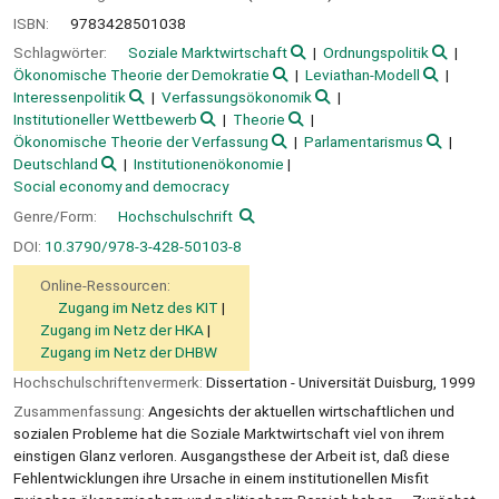
ISBN:
9783428501038
Schlagwörter:
Soziale Marktwirtschaft
Ordnungspolitik
Ökonomische Theorie der Demokratie
Leviathan-Modell
Interessenpolitik
Verfassungsökonomik
Institutioneller Wettbewerb
Theorie
Ökonomische Theorie der Verfassung
Parlamentarismus
Deutschland
Institutionenökonomie
Social economy and democracy
Genre/Form:
Hochschulschrift
DOI:
10.3790/978-3-428-50103-8
Online-Ressourcen:
Zugang im Netz des KIT
Zugang im Netz der HKA
Zugang im Netz der DHBW
Hochschulschriftenvermerk:
Dissertation - Universität Duisburg, 1999
Zusammenfassung:
Angesichts der aktuellen wirtschaftlichen und
sozialen Probleme hat die Soziale Marktwirtschaft viel von ihrem
einstigen Glanz verloren. Ausgangsthese der Arbeit ist, daß diese
Fehlentwicklungen ihre Ursache in einem institutionellen Misfit