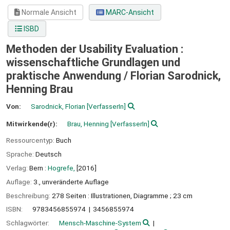
Normale Ansicht
MARC-Ansicht
ISBD
Methoden der Usability Evaluation :
wissenschaftliche Grundlagen und
praktische Anwendung /
Florian Sarodnick,
Henning Brau
Von:
Sarodnick, Florian
[VerfasserIn]
Mitwirkende(r):
Brau, Henning
[VerfasserIn]
Ressourcentyp:
Buch
Sprache:
Deutsch
Verlag:
Bern :
Hogrefe,
[2016]
Auflage:
3., unveränderte Auflage
Beschreibung:
278 Seiten : Illustrationen, Diagramme ; 23 cm
ISBN:
9783456855974
3456855974
Schlagwörter:
Mensch-Maschine-System