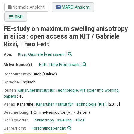
Normale Ansicht
MARC-Ansicht
ISBD
FE-study on maximum swelling anisotropy
in silica : open access am KIT /
Gabriele
Rizzi, Theo Fett
Von:
Rizzi, Gabriele
[VerfasserIn]
Mitwirkende(r):
Fett, Theo
[VerfasserIn]
Ressourcentyp:
Buch (Online)
Sprache:
Englisch
Reihen:
Karlsruher Institut für Technologie. KIT scientific working
papers
; 40
Verlag:
Karlsruhe :
Karlsruher Institut für Technologie (KIT),
[2015]
Beschreibung:
1 Online-Ressource (VI, 7 Seiten)
Schlagwörter:
Anisotropy
swelling
silica
Genre/Form:
Forschungsbericht