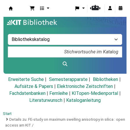
Koha
Erweiterte Suche
Semesterapparate
Bibliotheken
Aufsätze & Papers
|
Elektronische Zeitschriften
|
Fachdatenbanken
|
Fernleihe
|
KITopen-Medienportal
|
Literaturwunsch
|
Kataloganleitung
Start
Details zu:
FE-study on maximum swelling anisotropy in silica :
open
access am KIT /