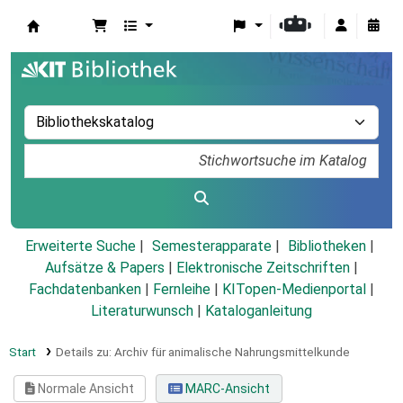
Koha
Erweiterte Suche
Semesterapparate
Bibliotheken
Aufsätze & Papers
|
Elektronische Zeitschriften
|
Fachdatenbanken
|
Fernleihe
|
KITopen-Medienportal
|
Literaturwunsch
|
Kataloganleitung
Start
Details zu:
Archiv für animalische Nahrungsmittelkunde
Normale Ansicht
MARC-Ansicht