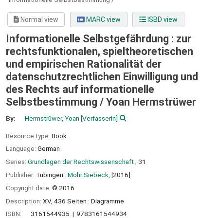
Normal view
MARC view
ISBD view
Informationelle Selbstgefährdung : zur
rechtsfunktionalen, spieltheoretischen
und empirischen Rationalität der
datenschutzrechtlichen Einwilligung und
des Rechts auf informationelle
Selbstbestimmung /
Yoan Hermstrüwer
By:
Hermstrüwer, Yoan
[VerfasserIn]
Resource type:
Book
Language:
German
Series:
Grundlagen der Rechtswissenschaft
; 31
Publisher:
Tübingen :
Mohr Siebeck,
[2016]
Copyright date:
© 2016
Description:
XV, 436 Seiten : Diagramme
ISBN:
3161544935
9783161544934