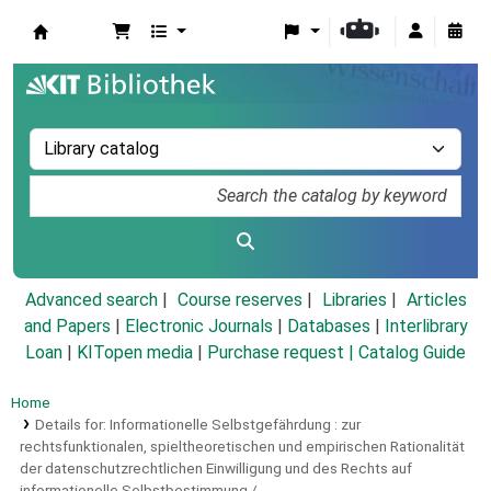
Koha online
Advanced search
Course reserves
Libraries
Articles
and Papers
|
Electronic Journals
|
Databases
|
Interlibrary
Loan
|
KITopen media
|
Purchase request |
Catalog Guide
Home
Details for:
Informationelle Selbstgefährdung :
zur
rechtsfunktionalen, spieltheoretischen und empirischen Rationalität
der datenschutzrechtlichen Einwilligung und des Rechts auf
informationelle Selbstbestimmung /