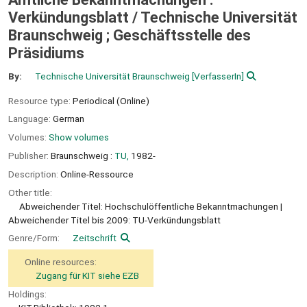
Verkündungsblatt /
Technische Universität
Braunschweig ; Geschäftsstelle des
Präsidiums
By:
Technische Universität Braunschweig
[VerfasserIn]
Resource type:
Periodical (Online)
Language:
German
Volumes:
Show volumes
Publisher:
Braunschweig :
TU,
1982-
Description:
Online-Ressource
Other title:
Abweichender Titel: Hochschulöffentliche Bekanntmachungen
Abweichender Titel bis 2009: TU-Verkündungsblatt
Genre/Form:
Zeitschrift
Online resources:
Zugang für KIT siehe EZB
Holdings: