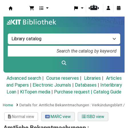
Koha online
Advanced search
Course reserves
Libraries
Articles
and Papers
|
Electronic Journals
|
Databases
|
Interlibrary
Loan
|
KITopen media
|
Purchase request |
Catalog Guide
Home
Details for:
Amtliche Bekanntmachungen :
Verkündungsblatt /
Normal view
MARC view
ISBD view
Amtliche Bekanntmachungen :