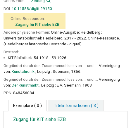
Genre/Form:
Zeitung
DOI:
10.11588/diglit.29150
Online-Ressourcen:
Zugang für KIT siehe EZB
Andere physische Formen:
Online-Ausgabe: Heidelberg :
Universitätsbibliothek Heidelberg, 2017 - 2022. Online-Ressource.
(Heidelberger historische Bestände - digital)
Bestand:
KIT-Bibliothek: 54.1918 - 59.1926
Gegründet durch den Zusammenschluss von: ... und: ...
Vereinigung
von:
Kunstchronik.
, Leipzig : Seemann, 1866.
Gegründet durch den Zusammenschluss von: ... und: ...
Vereinigung
von:
Der Kunstmarkt.
, Leipzig : E.A. Seemann, 1903
PPN:
848456084
Exemplare
( 0 )
Titelinformationen ( 3 )
Zugang für KIT siehe EZB