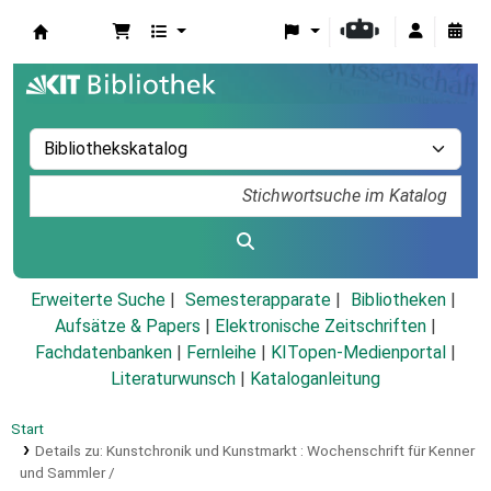
Koha
Erweiterte Suche
Semesterapparate
Bibliotheken
Aufsätze & Papers
|
Elektronische Zeitschriften
|
Fachdatenbanken
|
Fernleihe
|
KITopen-Medienportal
|
Literaturwunsch
|
Kataloganleitung
Start
Details zu:
Kunstchronik und Kunstmarkt :
Wochenschrift für Kenner
und Sammler /