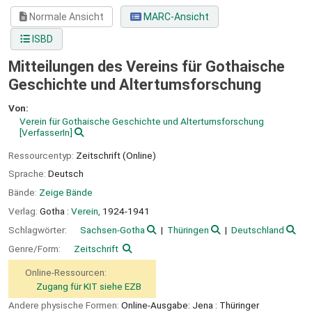
Normale Ansicht
MARC-Ansicht
ISBD
Mitteilungen des Vereins für Gothaische
Geschichte und Altertumsforschung
Von:
Verein für Gothaische Geschichte und Altertumsforschung
[VerfasserIn]
Ressourcentyp:
Zeitschrift (Online)
Sprache:
Deutsch
Bände:
Zeige Bände
Verlag:
Gotha :
Verein,
1924-1941
Schlagwörter:
Sachsen-Gotha
Thüringen
Deutschland
Genre/Form:
Zeitschrift
Online-Ressourcen:
Zugang für KIT siehe EZB
Andere physische Formen:
Online-Ausgabe: Jena : Thüringer