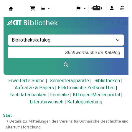
Koha
Erweiterte Suche
Semesterapparate
Bibliotheken
Aufsätze & Papers
|
Elektronische Zeitschriften
|
Fachdatenbanken
|
Fernleihe
|
KITopen-Medienportal
|
Literaturwunsch
|
Kataloganleitung
Start
Details zu:
Mitteilungen des Vereins für Gothaische Geschichte und
Altertumsforschung