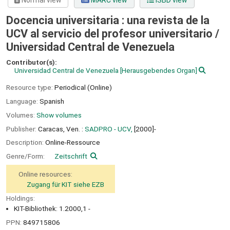
Normal view
MARC view
ISBD view
Docencia universitaria : una revista de la
UCV al servicio del profesor universitario /
Universidad Central de Venezuela
Contributor(s):
Universidad Central de Venezuela
[Herausgebendes Organ]
Resource type:
Periodical (Online)
Language:
Spanish
Volumes:
Show volumes
Publisher:
Caracas, Ven. :
SADPRO - UCV,
[2000]-
Description:
Online-Ressource
Genre/Form:
Zeitschrift
Online resources:
Zugang für KIT siehe EZB
Holdings:
KIT-Bibliothek: 1.2000,1 -
PPN:
849715806