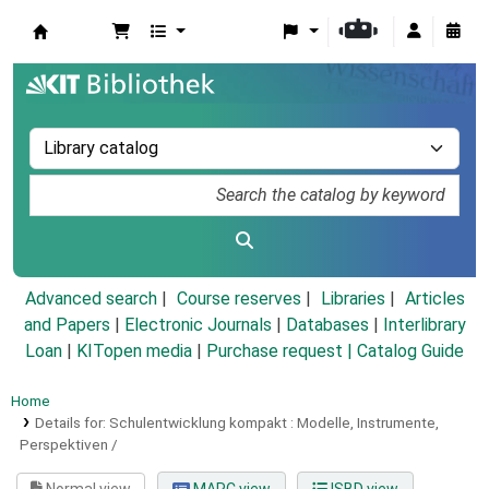
Koha online
Advanced search
Course reserves
Libraries
Articles
and Papers
|
Electronic Journals
|
Databases
|
Interlibrary
Loan
|
KITopen media
|
Purchase request |
Catalog Guide
Home
Details for:
Schulentwicklung kompakt :
Modelle, Instrumente,
Perspektiven /