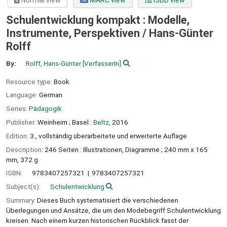
Normal view
MARC view
ISBD view
Schulentwicklung kompakt : Modelle,
Instrumente, Perspektiven /
Hans-Günter
Rolff
By:
Rolff, Hans-Günter
[VerfasserIn]
Resource type:
Book
Language:
German
Series:
Pädagogik
Publisher:
Weinheim ;
Basel :
Beltz,
2016
Edition:
3., vollständig überarbeitete und erweiterte Auflage
Description:
246 Seiten : Illustrationen, Diagramme ; 240 mm x 165
mm, 372 g
ISBN:
9783407257321
9783407257321
Subject(s):
Schulentwicklung
Summary:
Dieses Buch systematisiert die verschiedenen
Überlegungen und Ansätze, die um den Modebegriff Schulentwicklung
kreisen. Nach einem kurzen historischen Rückblick fasst der