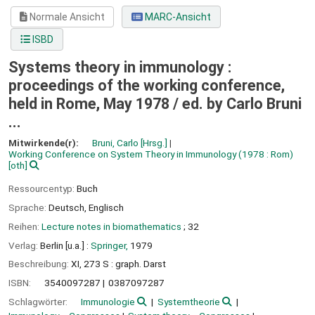
Normale Ansicht
MARC-Ansicht
ISBD
Systems theory in immunology :
proceedings of the working conference,
held in Rome, May 1978 /
ed. by Carlo Bruni
...
Mitwirkende(r):
Bruni, Carlo
[Hrsg.]
Working Conference on System Theory in Immunology
(1978 : Rom)
[oth]
Ressourcentyp:
Buch
Sprache:
Deutsch
,
Englisch
Reihen:
Lecture notes in biomathematics
; 32
Verlag:
Berlin [u.a.] :
Springer,
1979
Beschreibung:
XI, 273 S : graph. Darst
ISBN:
3540097287
0387097287
Schlagwörter:
Immunologie
Systemtheorie