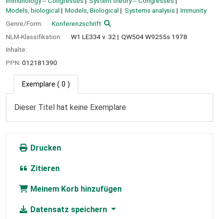
Immunology -- Congresses
System theory -- Congresses
Models, biological
Models, Biological
Systems analysis
Immunity
Genre/Form:
Konferenzschrift
NLM-Klassifikation:
W1 LE334 v. 32
QW504 W9255s 1978
Inhalte:
PPN:
012181390
Exemplare
( 0 )
Dieser Titel hat keine Exemplare
Drucken
Zitieren
Meinem Korb hinzufügen
Datensatz speichern