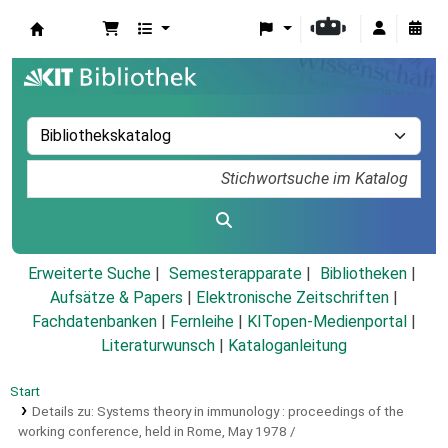
Koha
Erweiterte Suche
Semesterapparate
Bibliotheken
Aufsätze & Papers
|
Elektronische Zeitschriften
|
Fachdatenbanken
|
Fernleihe
|
KITopen-Medienportal
|
Literaturwunsch
|
Kataloganleitung
Start
Details zu:
Systems theory in immunology :
proceedings of the
working conference, held in Rome, May 1978 /