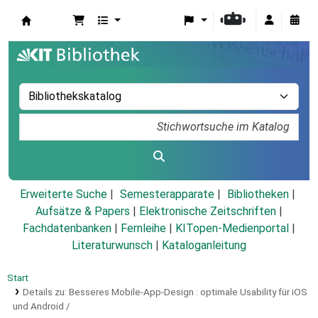
Koha
Erweiterte Suche
Semesterapparate
Bibliotheken
Aufsätze & Papers
|
Elektronische Zeitschriften
|
Fachdatenbanken
|
Fernleihe
|
KITopen-Medienportal
|
Literaturwunsch
|
Kataloganleitung
Start
Details zu:
Besseres Mobile-App-Design :
optimale Usability für iOS
und Android /