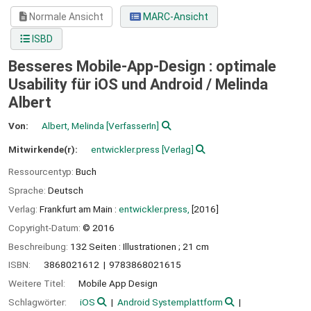
Normale Ansicht
MARC-Ansicht
ISBD
Besseres Mobile-App-Design : optimale
Usability für iOS und Android /
Melinda
Albert
Von:
Albert, Melinda
[VerfasserIn]
Mitwirkende(r):
entwickler.press
[Verlag]
Ressourcentyp:
Buch
Sprache:
Deutsch
Verlag:
Frankfurt am Main :
entwickler.press,
[2016]
Copyright-Datum:
© 2016
Beschreibung:
132 Seiten : Illustrationen ; 21 cm
ISBN:
3868021612
9783868021615
Weitere Titel:
Mobile App Design
Schlagwörter:
iOS
Android Systemplattform