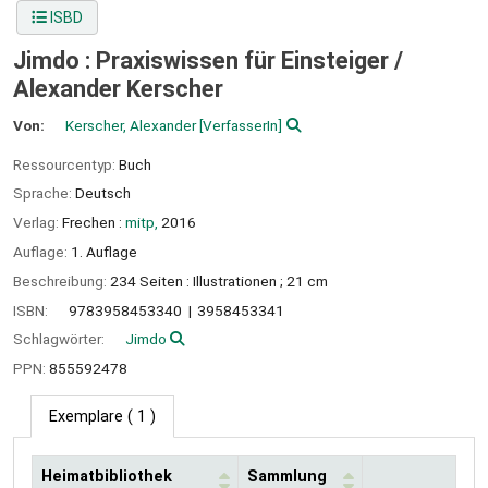
ISBD
Jimdo : Praxiswissen für Einsteiger /
Alexander Kerscher
Von:
Kerscher, Alexander
[VerfasserIn]
Ressourcentyp:
Buch
Sprache:
Deutsch
Verlag:
Frechen :
mitp,
2016
Auflage:
1. Auflage
Beschreibung:
234 Seiten : Illustrationen ; 21 cm
ISBN:
9783958453340
3958453341
Schlagwörter:
Jimdo
PPN:
855592478
Exemplare
( 1 )
Heimatbibliothek
Sammlung