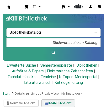
Koha
Erweiterte Suche
Semesterapparate
Bibliotheken
Aufsätze & Papers
|
Elektronische Zeitschriften
|
Fachdatenbanken
|
Fernleihe
|
KITopen-Medienportal
|
Literaturwunsch
|
Kataloganleitung
Start
Details zu:
Jimdo :
Praxiswissen für Einsteiger /
Normale Ansicht
MARC-Ansicht