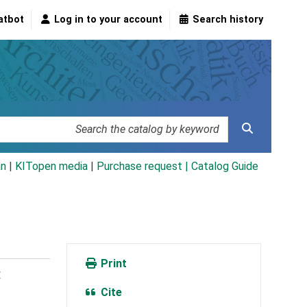
atbot
Log in to your account
Search history
an
|
KITopen media
|
Purchase request |
Catalog Guide
Print
:
Cite