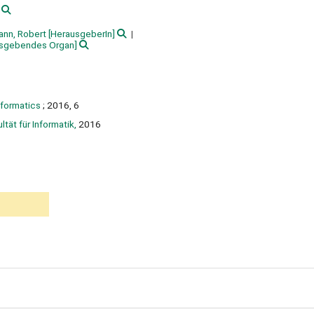
nn, Robert
[HerausgeberIn]
sgebendes Organ]
informatics
; 2016, 6
ltät für Informatik,
2016