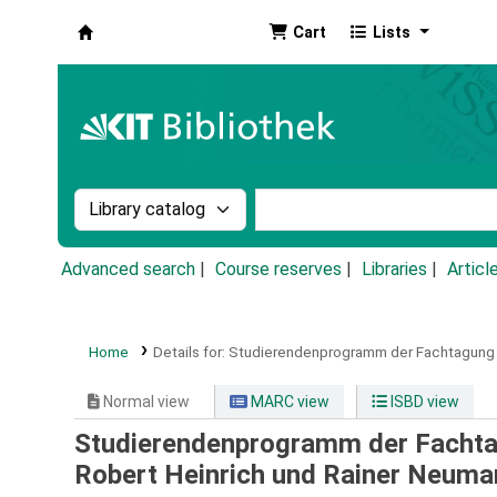
Cart
Lists
Koha online
Search the catalog by:
Search the catalog by k
Advanced search
Course reserves
Libraries
Articl
Home
Details for:
Studierendenprogramm der Fachtagung 
Normal view
MARC view
ISBD view
Studierendenprogramm der Fachta
Robert Heinrich und Rainer Neuma