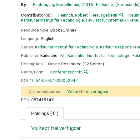
By:
Fachtagung Modellierung
(2016 : Karlsruhe)
[VerfasserIn]
Contributor(s):
Heinrich, Robert
[HerausgeberIn]
Neuma
Karlsruher Institut für Technologie. Fakultät für Informatik
[Herau
Resource type:
Book (Online)
Language:
English
Series:
Karlsruher Institut für Technologie. Karlsruhe reports in 
Publisher:
Karlsruhe :
KIT Karlsruher Institut für Technologie, Faku
Description:
1 Online-Ressource (22 Seiten)
Genre/Form:
Konferenzschrift
DOI:
10.5445/IR/1000052947
Online resources:
Volltext frei verfügbar
PPN:
85741514X
Holdings
( 0 )
Volltext frei verfügbar