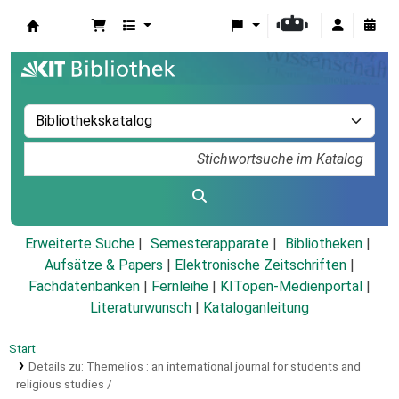
Koha
Erweiterte Suche
Semesterapparate
Bibliotheken
Aufsätze & Papers
|
Elektronische Zeitschriften
|
Fachdatenbanken
|
Fernleihe
|
KITopen-Medienportal
|
Literaturwunsch
|
Kataloganleitung
Start
Details zu:
Themelios :
an international journal for students and
religious studies /