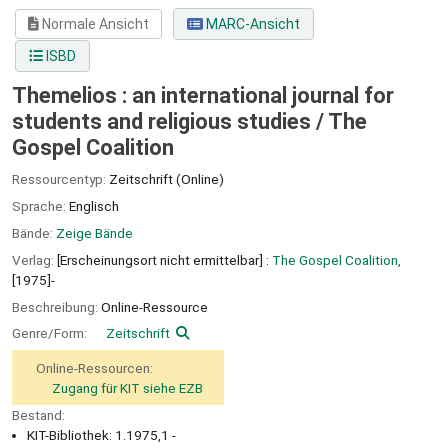
Normale Ansicht
MARC-Ansicht
ISBD
Themelios : an international journal for
students and religious studies /
The
Gospel Coalition
Ressourcentyp:
Zeitschrift (Online)
Sprache:
Englisch
Bände:
Zeige Bände
Verlag:
[Erscheinungsort nicht ermittelbar] :
The Gospel Coalition,
[1975]-
Beschreibung:
Online-Ressource
Genre/Form:
Zeitschrift
Online-Ressourcen:
Zugang für KIT siehe EZB
Bestand:
KIT-Bibliothek: 1.1975,1 -