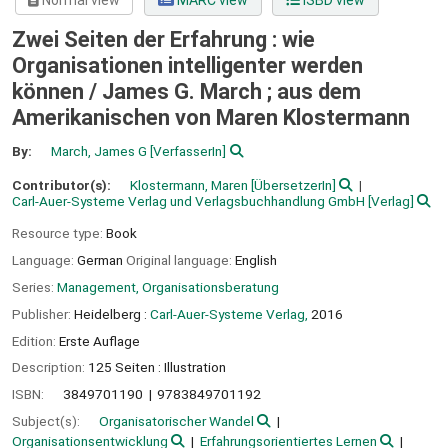
Normal view
MARC view
ISBD view
Zwei Seiten der Erfahrung : wie
Organisationen intelligenter werden
können /
James G. March ; aus dem
Amerikanischen von Maren Klostermann
By:
March, James G
[VerfasserIn]
Contributor(s):
Klostermann, Maren
[ÜbersetzerIn]
Carl-Auer-Systeme Verlag und Verlagsbuchhandlung GmbH
[Verlag]
Resource type:
Book
Language:
German
Original language:
English
Series:
Management, Organisationsberatung
Publisher:
Heidelberg :
Carl-Auer-Systeme Verlag,
2016
Edition:
Erste Auflage
Description:
125 Seiten : Illustration
ISBN:
3849701190
9783849701192
Subject(s):
Organisatorischer Wandel
Organisationsentwicklung
Erfahrungsorientiertes Lernen