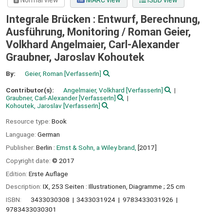
Normal view
MARC view
ISBD view
Integrale Brücken : Entwurf, Berechnung,
Ausführung, Monitoring /
Roman Geier,
Volkhard Angelmaier, Carl-Alexander
Graubner, Jaroslav Kohoutek
By:
Geier, Roman
[VerfasserIn]
Contributor(s):
Angelmaier, Volkhard
[VerfasserIn]
Graubner, Carl-Alexander
[VerfasserIn]
Kohoutek, Jaroslav
[VerfasserIn]
Resource type:
Book
Language:
German
Publisher:
Berlin :
Ernst & Sohn, a Wiley brand,
[2017]
Copyright date:
© 2017
Edition:
Erste Auflage
Description:
IX, 253 Seiten : Illustrationen, Diagramme ; 25 cm
ISBN:
3433030308
3433031924
9783433031926
9783433030301