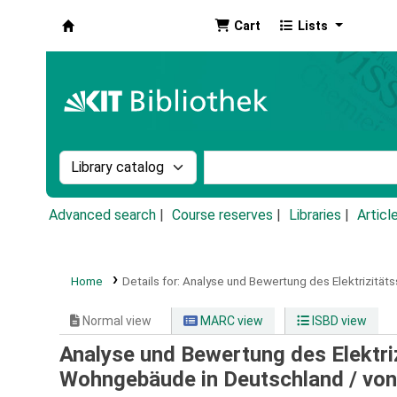
Cart
Lists
Koha online
Search the catalog by:
Search the catalog by k
Advanced search
Course reserves
Libraries
Articl
Home
Details for:
Analyse und Bewertung des Elektrizitä
Normal view
MARC view
ISBD view
Analyse und Bewertung des Elektr
Wohngebäude in Deutschland /
von