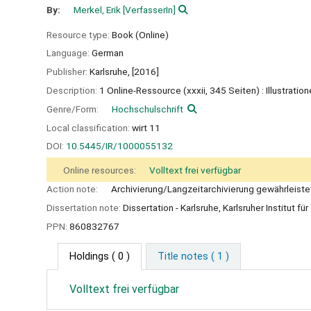
By:
Merkel, Erik
[VerfasserIn]
Resource type:
Book (Online)
Language:
German
Publisher:
Karlsruhe,
[2016]
Description:
1 Online-Ressource (xxxii, 345 Seiten) : Illustratio
Genre/Form:
Hochschulschrift
Local classification:
wirt 11
DOI:
10.5445/IR/1000055132
Online resources:
Volltext frei verfügbar
Action note:
Archivierung/Langzeitarchivierung gewährleiste
Dissertation note:
Dissertation - Karlsruhe, Karlsruher Institut f
PPN:
860832767
Holdings
( 0 )
Title notes ( 1 )
Volltext frei verfügbar