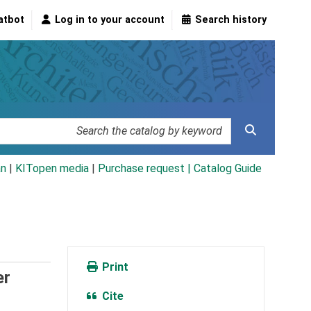
atbot
Log in to your account
Search history
an
|
KITopen media
|
Purchase request |
Catalog Guide
Print
er
Cite