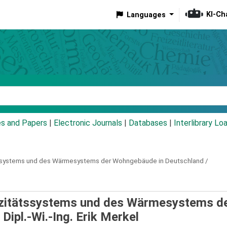
KI-Ch
Languages
eyword
es and Papers
|
Electronic Journals
|
Databases
|
Interlibrary Lo
tssystems und des Wärmesystems der Wohngebäude in Deutschland /
izitätssystems und des Wärmesystems d
 Dipl.-Wi.-Ing. Erik Merkel