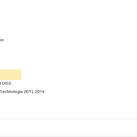
nen
t DISS
ür Technologie (KIT), 2016