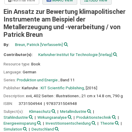
Normal view
MARC view
ISBD view
Ein Ansatz zur Bewertung klimapolitischer
Instrumente am Beispiel der
Metallerzeugung und -verarbeitung /
von
Patrick Breun
By:
Breun, Patrick
[VerfasserIn]
Contributor(s):
Karlsruher Institut für Technologie
[Verlag]
Resource type:
Book
Language:
German
Series:
Produktion und Energie
; Band 11
Publisher:
Karlsruhe :
KIT Scientific Publishing,
[2016]
Description:
xvii, 402 Seiten : Illustrationen ; 21 cm x 14.8 cm, 790 g
ISBN:
3731504944
9783731504948
Subject(s):
Klimaschutz
Metallindustrie
Stahlindustrie
Wirkungsanalyse
Produktionstechnik
Energieeinsparung
Investitionsentscheidung
Theorie
Simulation
Deutschland