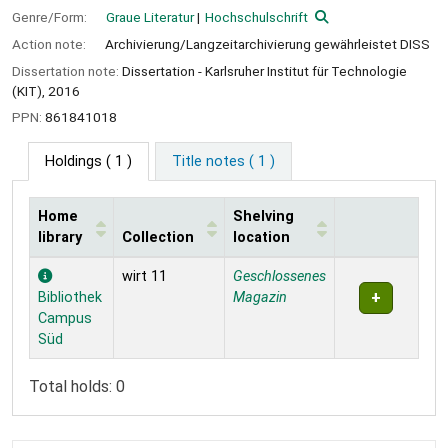
Genre/Form:
Graue Literatur
Hochschulschrift
Action note:
Archivierung/Langzeitarchivierung gewährleistet DISS
Dissertation note:
Dissertation - Karlsruher Institut für Technologie
(KIT), 2016
PPN:
861841018
Holdings
( 1 )
Title notes ( 1 )
Home
Shelving
library
Collection
location
Holdings
wirt 11
Geschlossenes
Bibliothek
Magazin
Campus
Süd
Total holds: 0