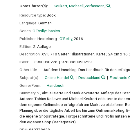
Contributor(s):
Keukert, Michael
[VerfasserIn]
Resource type:
Book
Language:
German
Series:
O´Reillys basics
Publisher:
Heidelberg :
O'Reilly,
2016
Edition:
2. Auflage
Description:
XVII, 710 Seiten : Illustrationen, Karte ; 24 cm x 16
ISBN:
3960090226
9783960090229
Other title:
Auf dem Umschlag: Das Handbuch für den erfolgr
Subject(s):
Online-Handel
Deutschland
Electronic
Genre/Form:
Handbuch
Summary:
2., aktualisierte und stark erweiterte Auflage des S
Autoren Tobias Kollewe und Michael Keukert erläutern in dies
dem eigenen Onlineshop erfolgreich am Markt zu etablieren. B
Planung über die tägliche Arbeit bis hin zum Onlinemarketing.
die eigene Shopstrategie. Fortgeschrittene und Profis nutzen e
den eigenen Shop.(Verlagstext)
PPN:
862778638