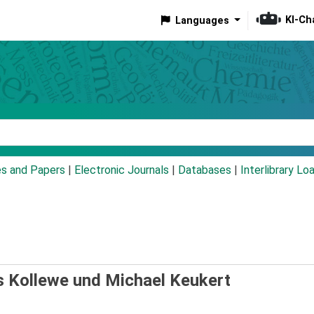
KI-Ch
Languages
eyword
es and Papers
|
Electronic Journals
|
Databases
|
Interlibrary Lo
s Kollewe und Michael Keukert