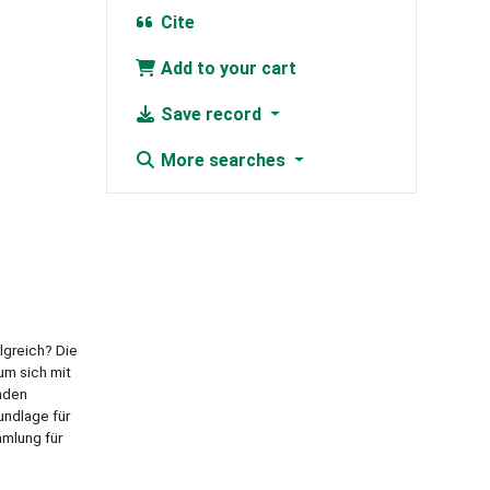
Cite
Add to your cart
Save record
More searches
lgreich? Die
um sich mit
nden
undlage für
mmlung für