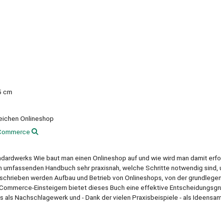
.5 cm
eichen Onlineshop
 Commerce
tandardwerks Wie baut man einen Onlineshop auf und wie wird man damit erfo
em umfassenden Handbuch sehr praxisnah, welche Schritte notwendig sind, 
eschrieben werden Aufbau und Betrieb von Onlineshops, von der grundlege
 E-Commerce-Einsteigern bietet dieses Buch eine effektive Entscheidungsgr
s als Nachschlagewerk und - Dank der vielen Praxisbeispiele - als Ideensa