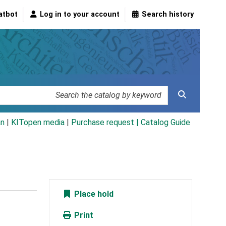
atbot
Log in to your account
Search history
an
|
KITopen media
|
Purchase request |
Catalog Guide
Place hold
Print