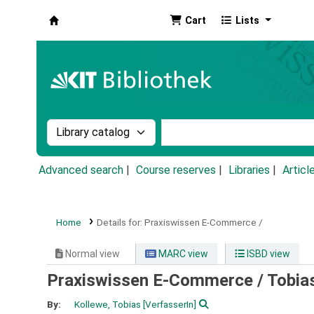
Cart
Lists
Koha online
Search the catalog by:
Search the catalog by k
Advanced search
Course reserves
Libraries
Articl
Home
Details for:
Praxiswissen E-Commerce /
Normal view
MARC view
ISBD view
Praxiswissen E-Commerce /
Tobia
By:
Kollewe, Tobias
[VerfasserIn]