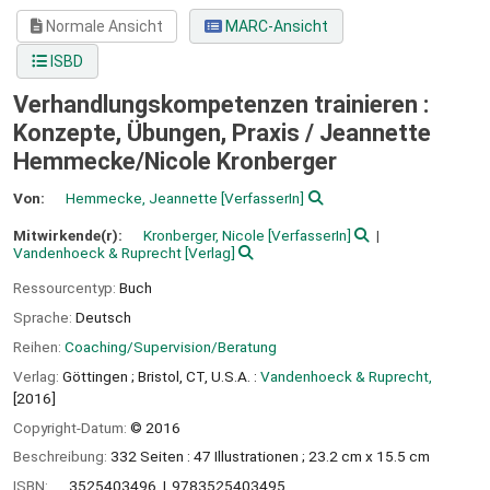
Normale Ansicht
MARC-Ansicht
ISBD
Verhandlungskompetenzen trainieren :
Konzepte, Übungen, Praxis /
Jeannette
Hemmecke/Nicole Kronberger
Von:
Hemmecke, Jeannette
[VerfasserIn]
Mitwirkende(r):
Kronberger, Nicole
[VerfasserIn]
Vandenhoeck & Ruprecht
[Verlag]
Ressourcentyp:
Buch
Sprache:
Deutsch
Reihen:
Coaching/Supervision/Beratung
Verlag:
Göttingen ;
Bristol, CT, U.S.A. :
Vandenhoeck & Ruprecht,
[2016]
Copyright-Datum:
© 2016
Beschreibung:
332 Seiten : 47 Illustrationen ; 23.2 cm x 15.5 cm
ISBN:
3525403496
9783525403495