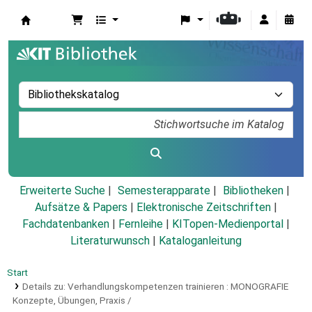
Koha
Erweiterte Suche
Semesterapparate
Bibliotheken
Aufsätze & Papers
|
Elektronische Zeitschriften
|
Fachdatenbanken
|
Fernleihe
|
KITopen-Medienportal
|
Literaturwunsch
|
Kataloganleitung
Start
Details zu:
Verhandlungskompetenzen trainieren :
MONOGRAFIE
Konzepte, Übungen, Praxis /