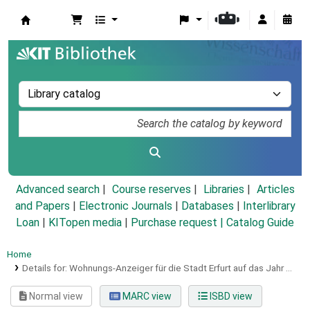
Koha online
Advanced search
Course reserves
Libraries
Articles
and Papers
|
Electronic Journals
|
Databases
|
Interlibrary
Loan
|
KITopen media
|
Purchase request |
Catalog Guide
Home
Details for:
Wohnungs-Anzeiger für die Stadt Erfurt auf das Jahr ...
Normal view
MARC view
ISBD view