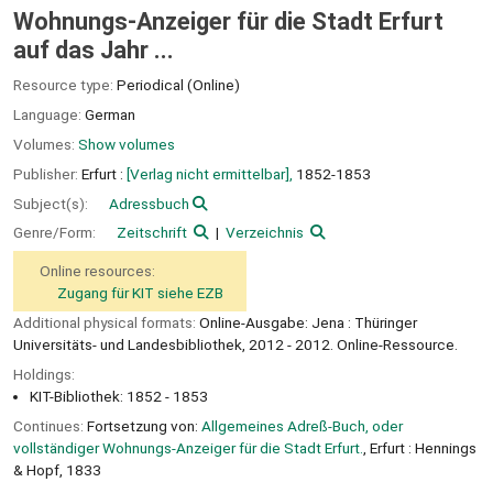
Wohnungs-Anzeiger für die Stadt Erfurt
auf das Jahr ...
Resource type:
Periodical (Online)
Language:
German
Volumes:
Show volumes
Publisher:
Erfurt :
[Verlag nicht ermittelbar],
1852-1853
Subject(s):
Adressbuch
Genre/Form:
Zeitschrift
Verzeichnis
Online resources:
Zugang für KIT siehe EZB
Additional physical formats:
Online-Ausgabe: Jena : Thüringer
Universitäts- und Landesbibliothek, 2012 - 2012. Online-Ressource.
Holdings:
KIT-Bibliothek: 1852 - 1853
Continues:
Fortsetzung von:
Allgemeines Adreß-Buch, oder
vollständiger Wohnungs-Anzeiger für die Stadt Erfurt.
, Erfurt : Hennings
& Hopf, 1833