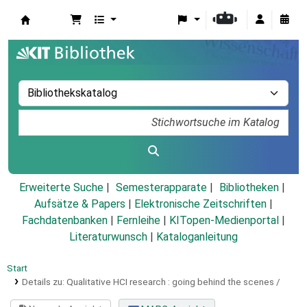
Koha
Erweiterte Suche
Semesterapparate
Bibliotheken
Aufsätze & Papers
|
Elektronische Zeitschriften
|
Fachdatenbanken
|
Fernleihe
|
KITopen-Medienportal
|
Literaturwunsch
|
Kataloganleitung
Start
Details zu:
Qualitative HCI research :
going behind the scenes /