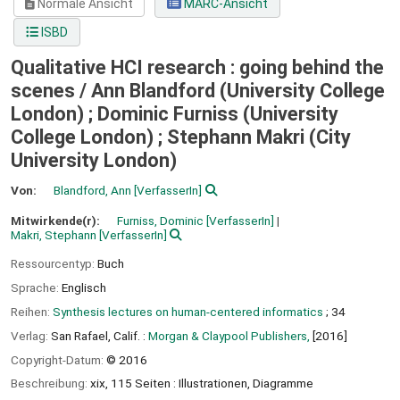
Normale Ansicht
MARC-Ansicht
ISBD
Qualitative HCI research : going behind the
scenes /
Ann Blandford (University College
London) ; Dominic Furniss (University
College London) ; Stephann Makri (City
University London)
Von:
Blandford, Ann
[VerfasserIn]
Mitwirkende(r):
Furniss, Dominic
[VerfasserIn]
Makri, Stephann
[VerfasserIn]
Ressourcentyp:
Buch
Sprache:
Englisch
Reihen:
Synthesis lectures on human-centered informatics
; 34
Verlag:
San Rafael, Calif. :
Morgan & Claypool Publishers,
[2016]
Copyright-Datum:
© 2016
Beschreibung:
xix, 115 Seiten : Illustrationen, Diagramme