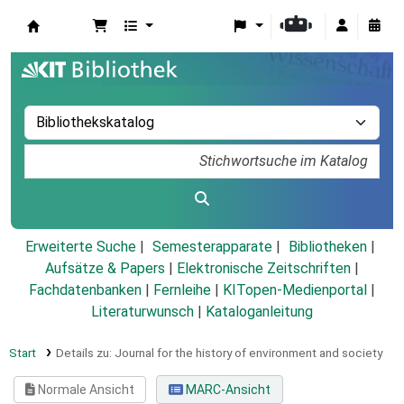
Koha
Erweiterte Suche
Semesterapparate
Bibliotheken
Aufsätze & Papers
|
Elektronische Zeitschriften
|
Fachdatenbanken
|
Fernleihe
|
KITopen-Medienportal
|
Literaturwunsch
|
Kataloganleitung
Start
Details zu:
Journal for the history of environment and society
Normale Ansicht
MARC-Ansicht