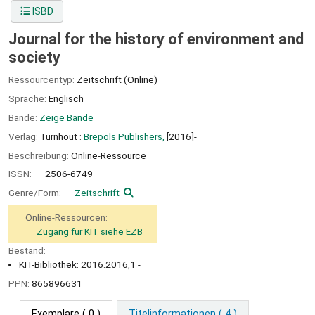
ISBD
Journal for the history of environment and
society
Ressourcentyp:
Zeitschrift (Online)
Sprache:
Englisch
Bände:
Zeige Bände
Verlag:
Turnhout :
Brepols Publishers,
[2016]-
Beschreibung:
Online-Ressource
ISSN:
2506-6749
Genre/Form:
Zeitschrift
Online-Ressourcen:
Zugang für KIT siehe EZB
Bestand:
KIT-Bibliothek: 2016.2016,1 -
PPN:
865896631
Exemplare
( 0 )
Titelinformationen ( 4 )