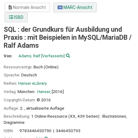
Normale Ansicht
MARC-Ansicht
ISBD
SQL : der Grundkurs für Ausbildung und
Praxis : mit Beispielen in MySQL/MariaDB /
Ralf Adams
Von:
Adams, Ralf
[VerfasserIn]
Ressourcentyp:
Buch (Online)
Sprache:
Deutsch
Reihen:
Hanser eLibrary
Verlag:
München :
Hanser,
[2016]
Copyright-Datum:
© 2016
Auflage:
2. , aktualisierte Auflage
Beschreibung:
1 Online-Ressource (XX, 439 Seiten) : Illustrationen,
Diagramme
ISBN:
9783446450790
3446450793