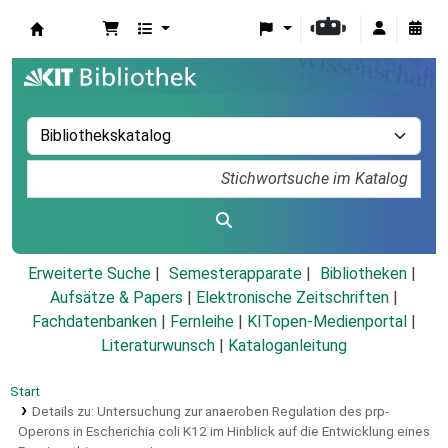
Koha
Erweiterte Suche
Semesterapparate
Bibliotheken
Aufsätze & Papers
|
Elektronische Zeitschriften
|
Fachdatenbanken
|
Fernleihe
|
KITopen-Medienportal
|
Literaturwunsch
|
Kataloganleitung
Start
Details zu:
Untersuchung zur anaeroben Regulation des prp-
Operons in Escherichia coli K12 im Hinblick auf die Entwicklung eines