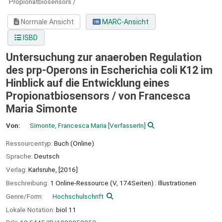
Propionatbiosensors /
Normale Ansicht
MARC-Ansicht
ISBD
Untersuchung zur anaeroben Regulation
des prp-Operons in Escherichia coli K12 im
Hinblick auf die Entwicklung eines
Propionatbiosensors /
von Francesca
Maria Simonte
Von:
Simonte, Francesca Maria
[VerfasserIn]
Ressourcentyp:
Buch (Online)
Sprache:
Deutsch
Verlag:
Karlsruhe,
[2016]
Beschreibung:
1 Online-Ressource (V, 174Seiten) : Illustrationen
Genre/Form:
Hochschulschrift
Lokale Notation:
biol 11