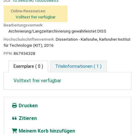
DOI:
10.5445/IR/1000058853
Online-Ressourcen:
Volltext frei verfügbar
Bearbeitungsvermerk:
Archivierung/Langzeitarchivierung gewährleistet DISS
Hochschulschriftenvermerk:
Dissertation - Karlsruhe, Karlsruher Institut
für Technologie (KIT), 2016
PPN:
867934328
Exemplare
( 0 )
Titelinformationen ( 1 )
Volltext frei verfügbar
Drucken
Zitieren
Meinem Korb hinzufügen