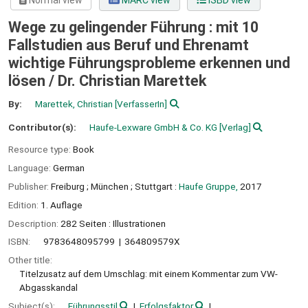
Normal view
MARC view
ISBD view
Wege zu gelingender Führung : mit 10
Fallstudien aus Beruf und Ehrenamt
wichtige Führungsprobleme erkennen und
lösen /
Dr. Christian Marettek
By:
Marettek, Christian
[VerfasserIn]
Contributor(s):
Haufe-Lexware GmbH & Co. KG
[Verlag]
Resource type:
Book
Language:
German
Publisher:
Freiburg ;
München ;
Stuttgart :
Haufe Gruppe,
2017
Edition:
1. Auflage
Description:
282 Seiten : Illustrationen
ISBN:
9783648095799
364809579X
Other title:
Titelzusatz auf dem Umschlag: mit einem Kommentar zum VW-
Abgasskandal
Subject(s):
Führungsstil
Erfolgsfaktor