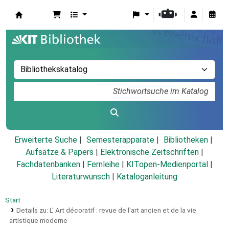
Koha
Erweiterte Suche
Semesterapparate
Bibliotheken
Aufsätze & Papers
|
Elektronische Zeitschriften
|
Fachdatenbanken
|
Fernleihe
|
KITopen-Medienportal
|
Literaturwunsch
|
Kataloganleitung
Start
Details zu:
L' Art décoratif :
revue de l'art ancien et de la vie
artistique moderne