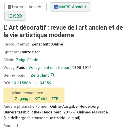
Normale Ansicht
MARC-Ansicht
ISBD
L' Art décoratif : revue de l'art ancien et de
la vie artistique moderne
Ressourcentyp:
Zeitschrift (Online)
Sprache:
Französisch
Bände:
Zeige Bände
Verlag:
Paris :
[Verlag nicht ermittelbar],
1898-1914
Genre/Form:
Zeitschrift
DOI:
10.11588/diglit.34059
Online-Ressourcen:
Zugang für KIT siehe EZB
Andere physische Formen:
Online-Ausgabe: Heidelberg :
Universitätsbibliothek Heidelberg, 2017 - . Online-Ressource.
(Heidelberger historische Bestände - digital)
Bestand: