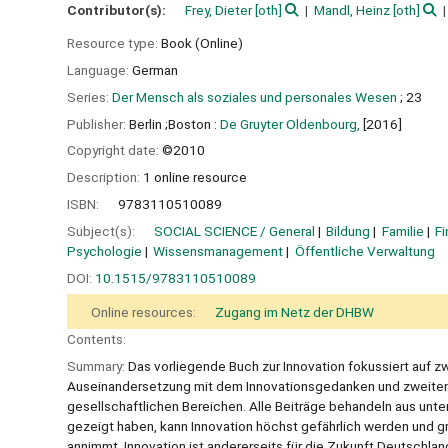
Contributor(s):
Frey, Dieter
[oth]
Mandl, Heinz
[oth]
Resource type:
Book (Online)
Language:
German
Series:
Der Mensch als soziales und personales Wesen
; 23
Publisher:
Berlin ;Boston :
De Gruyter Oldenbourg,
[2016]
Copyright date:
©2010
Description:
1 online resource
ISBN:
9783110510089
Subject(s):
SOCIAL SCIENCE / General
Bildung
Familie
Fi
Psychologie
Wissensmanagement
Öffentliche Verwaltung
DOI:
10.1515/9783110510089
Online resources:
Zugang im Netz der DHBW
Contents:
Summary:
Das vorliegende Buch zur Innovation fokussiert auf zw
Auseinandersetzung mit dem Innovationsgedanken und zweitens
gesellschaftlichen Bereichen. Alle Beiträge behandeln aus unter
gezeigt haben, kann Innovation höchst gefährlich werden und
annimmt. Innovation ist andererseits für die Zukunft Deutsch