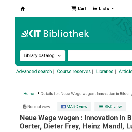
Cart
Lists
Koha online
Search the catalog by:
Search the catalog by k
Advanced search
Course reserves
Libraries
Articl
Home
Details for:
Neue Wege wagen :
Innovation in Bildun
Normal view
MARC view
ISBD view
Neue Wege wagen : Innovation in B
Oerter, Dieter Frey, Heinz Mandl, 