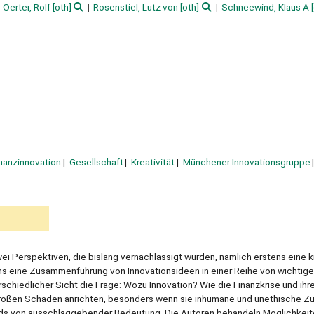
Oerter, Rolf
[oth]
Rosenstiel, Lutz von
[oth]
Schneewind, Klaus A
[
nanzinnovation
Gesellschaft
Kreativität
Münchener Innovationsgruppe
ei Perspektiven, die bislang vernachlässigt wurden, nämlich erstens eine k
 eine Zusammenführung von Innovationsideen in einer Reihe von wichtig
schiedlicher Sicht die Frage: Wozu Innovation? Wie die Finanzkrise und ihr
 großen Schaden anrichten, besonders wenn sie inhumane und unethische Z
lands von ausschlaggebender Bedeutung. Die Autoren behandeln Möglichkeit