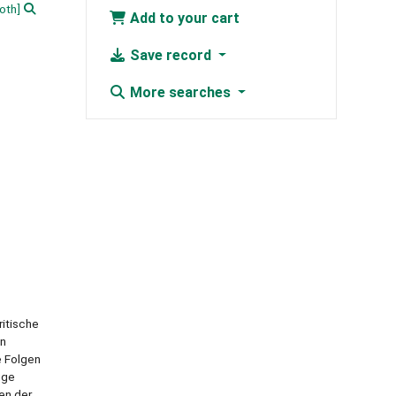
oth]
Add to your cart
Save record
More searches
ritische
en
e Folgen
üge
en der