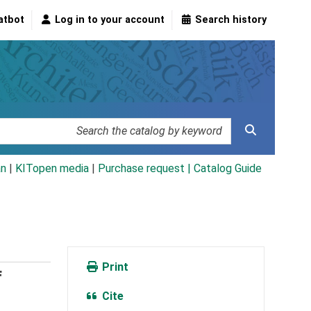
atbot
Log in to your account
Search history
an
|
KITopen media
|
Purchase request |
Catalog Guide
Print
f
Cite